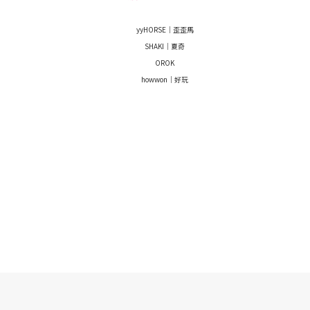
yyHORSE｜歪歪馬
SHAKI｜夏奇
OROK
howwon｜好玩