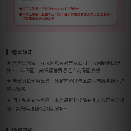
▍購買
須知
★ 台灣總代理：好玩國際貿易有限公司，玩具
購買日起
算，一年保固，請保留購買憑證作為保固依據。
★
產品隱私包裝出貨，外箱不會顯示品牌、商品名稱，請
放心選購。
★ 個人私密衛生用品，本產品拆封後除有非人為因素之損
壞，請恕無法提供退換服務。
▍
送貨須知