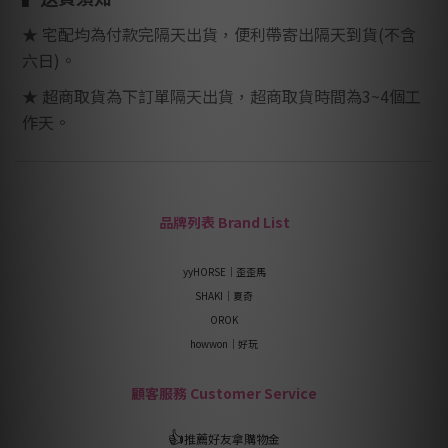
★ 宅配均為付款完隔天出貨，便利帶寄出隔天到貨
(
不含
六日
)
。
★ 超商取貨為下訂單隔天出貨，超商取貨時間為
3~4
個工
作天。
品牌列表 Brand List
yyHORSE｜歪歪馬
SHAKI｜夏奇
OROK
howwon｜好玩
顧客服務 Customer Service
👍
推薦好友拿購物金