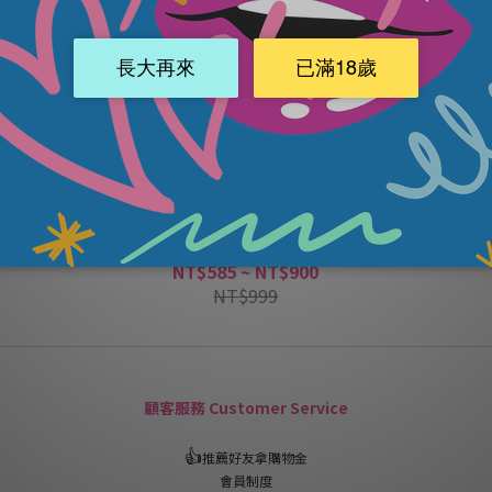
【下半身思考】SHAKI夏奇｜哦耶精尻杯
NT$585 ~ NT$900
NT$999
顧客服務 Customer Service
👍
推薦好友拿購物金
會員制度