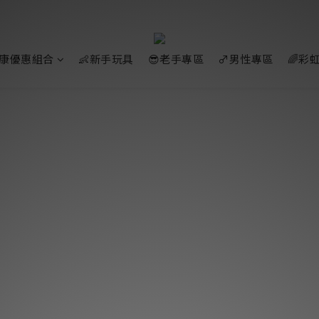
好康優惠組合
👶新手玩具
😎老手專區
♂️男性專區
🌈彩