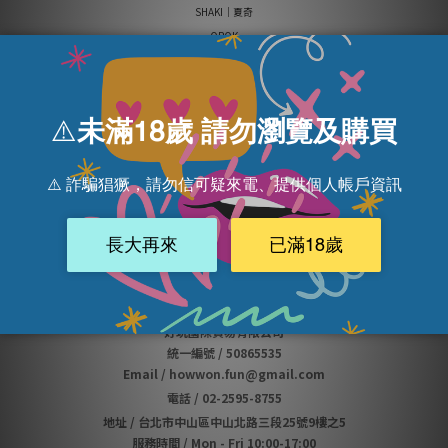
SHAKI｜夏奇
OROK
howwon｜好玩
顧客服務 Customer Service
👍
推薦好友拿購物金
會員制度
購買須知
退換貨政策
隱私權政策
聯絡我們 Contact Us
好玩國際貿易有限公司
統一編號 / 50865535
Email / howwon.fun@gmail.com
電話
/
02-2595-8755
地址
/
台北市中山區中山北路三段25號9樓之5
服務時間 / Mon - Fri 10:00-17:00