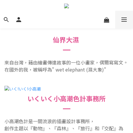
仙界大濕
來自台灣，藉由繪畫傳達故事的一位小畫家，偶爾寫寫文。
在國外的我，被稱呼為" wet elephant (濕大象)"
いくいく小高潮色計事務所
小高潮色計是一間流浪的插畫設計事務所，
創作主題以『動物』、『森林』、『旅行』和『交配』為