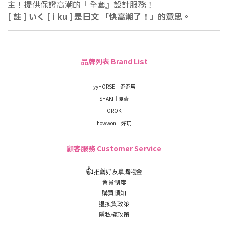
主！
提供保證高潮的『全套』設計服務！
[ 註 ] いく [ i ku ] 是日文 「快高潮了！」的意思。
品牌列表 Brand List
yyHORSE｜歪歪馬
SHAKI｜夏奇
OROK
howwon｜好玩
顧客服務 Customer Service
👍
推薦好友拿購物金
會員制度
購買須知
退換貨政策
隱私權政策