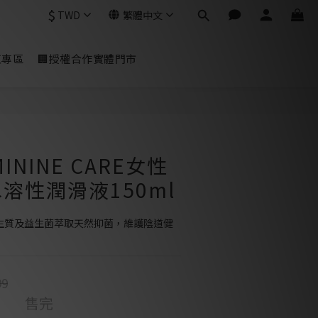
$
TWD
繁體中文
虹專區
🏢授權合作實體門市
MININE CARE女性
溶性潤滑液150ml
益生質及益生菌萃取天然抑菌，維護陰道健
99
售完