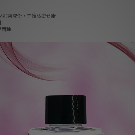
然抑菌成份，守護私密健康
計。
良菌種