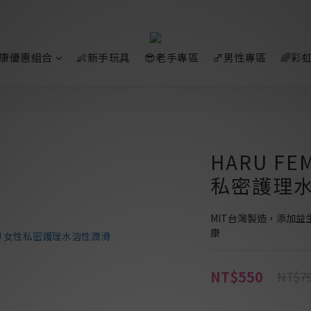
好康優惠組合
👶新手玩具
😎老手專區
♂️男性專區
🌈彩
HARU FE
私密護理水
MIT台灣製造，添加
康
NT$550
NT$7