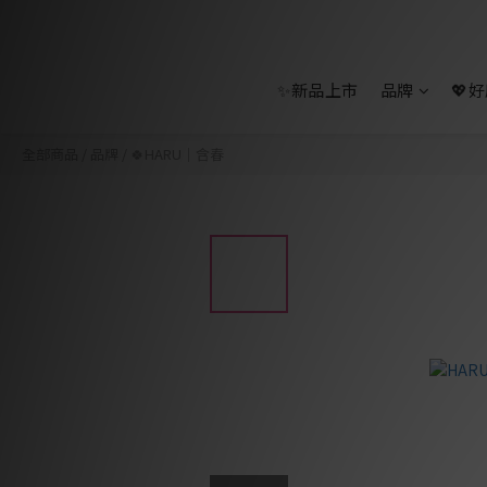
✨新品上市
品牌
💖
全部商品
/
品牌
/
🍀HARU｜含春