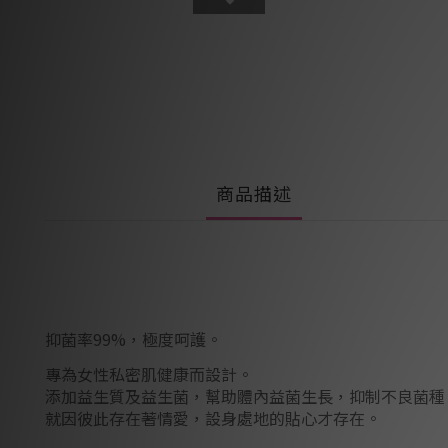
商品描述
抑菌率99%，極度呵護。
專為女性私密肌健康而設計。
添加益生質及益生菌，幫助體內益菌生長，抑制不良菌種
就因彼此存在著情愛，設身處地的貼心才存在。