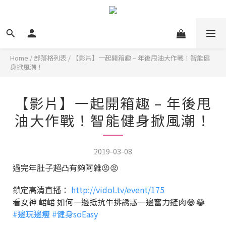
Home
/
部落格列表
/
【影片】一起開箱趣 – 年後甩油大作戰！智能健
身掀風潮！
【影片】一起開箱趣 – 年後甩
油大作戰！智能健身掀風潮！
2019-03-08
過完年肚子超凸有夠阿雜
😡
😡
鎖定高清直播：
http://vidol.tv/event/175
看女神 峮峮 如何一邊抵抗牛排誘惑一邊奮力鏟肉
😂
😂
#
邊玩邊瘦
#
健身soEasy