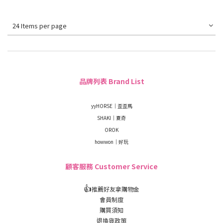
24 Items per page
品牌列表 Brand List
yyHORSE｜歪歪馬
SHAKI｜夏奇
OROK
howwon｜好玩
顧客服務 Customer Service
👍
推薦好友拿購物金
會員制度
購買須知
退換貨政策