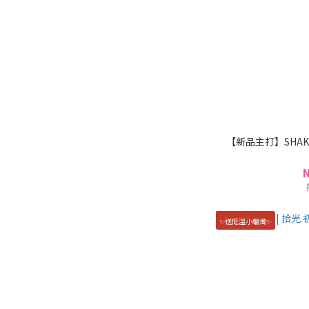
【新品主打】SHAKI夏奇 |
✨送低溫小蠟燭✨