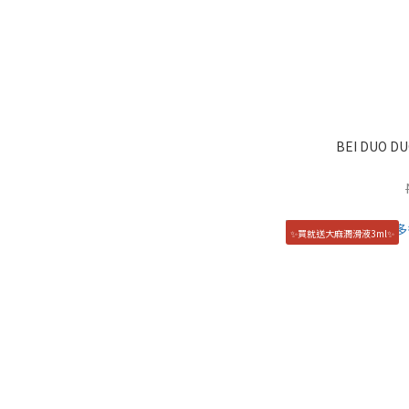
BEI DUO
✨買就送大麻潤滑液3ml✨