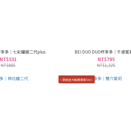
UO杯多多｜七彩罐娘二代plus
BEI DUO DUO杯多多｜千波
NT$531
NT$795
NT$885
NT$1,325
✨買就送大麻潤滑液3ml✨