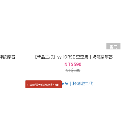
售完
心棒按摩器
【新品主打】yyHORSE 歪歪馬｜奶龍按摩器
NT$590
NT$690
✨買就送大麻潤滑液3ml✨