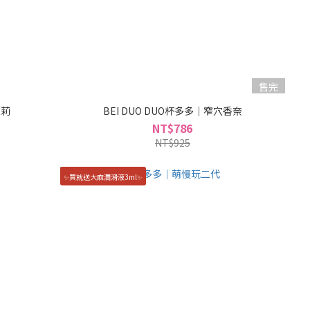
售完
愛莉
BEI DUO DUO杯多多｜窄穴香奈
NT$786
NT$925
✨買就送大麻潤滑液3ml✨