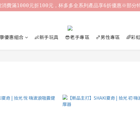
 全館消費滿1000元折100元，杯多多全系列產品享6折優惠※部
好康優惠組合
👶新手玩具
😎老手專區
♂️男性專區
🌈彩