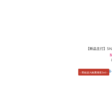
【新品主打】SH
✨買就送大麻潤滑液3ml✨