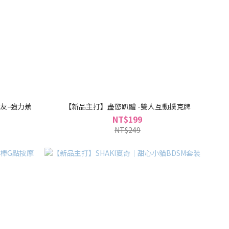
男友-強力蕉
【新品主打】盡慾趴體 -雙人互動撲克牌
NT$199
NT$249