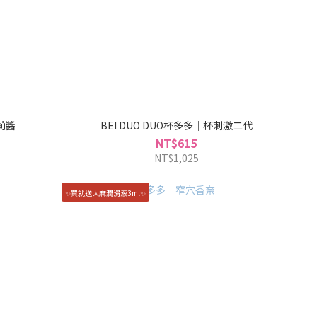
蜜莉醬
BEI DUO DUO杯多多｜杯刺激二代
NT$615
NT$1,025
✨買就送大麻潤滑液3ml✨