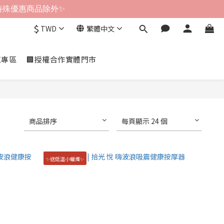
分特殊優惠商品除外✨
$
TWD
繁體中文
虹專區
🏢授權合作實體門市
商品排序
每頁顯示 24 個
✨送低溫小蠟燭✨