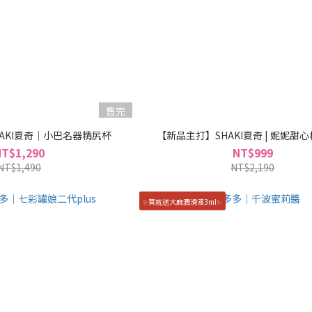
售完
AKI夏奇｜小巴名器精尻杯
【新品主打】SHAKI夏奇 | 妮妮甜
NT$1,290
NT$999
NT$1,490
NT$2,190
✨買就送大麻潤滑液3ml✨