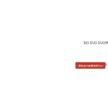
BEI DUO D
✨買就送大麻潤滑液3ml✨