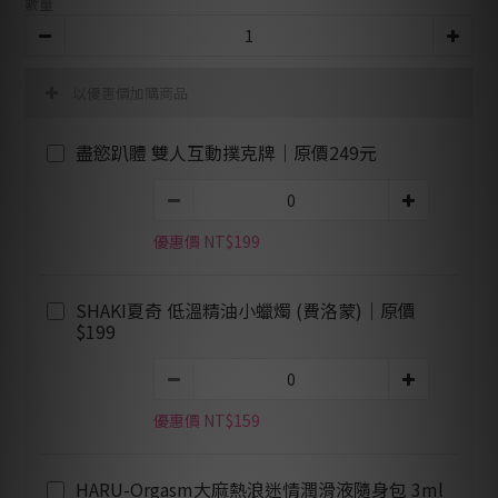
數量
以優惠價加購商品
盡慾趴體 雙人互動撲克牌｜原價249元
優惠價 NT$199
SHAKI夏奇 低溫精油小蠟燭 (費洛蒙)｜原價
$199
優惠價 NT$159
HARU-Orgasm大麻熱浪迷情潤滑液隨身包 3ml