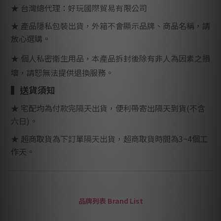
★ 台灣總代理：好玩國際貿易有限公司
★
產品隱私包裝出貨，外箱不會顯示品牌、商品名稱，請
放心選購。
★ 個人私密衛生用品，本產品拆封後除有非人為因素之損
壞，請恕無法提供退換服務。
▍
送貨須知
★ 宅配均為付款完隔天出貨，便利帶寄出隔天到貨
(
不含
六日
)
。
★ 超商取貨為下訂單隔天出貨，超商取貨時間為
3~4
個工
作天。
品牌列表 Brand List