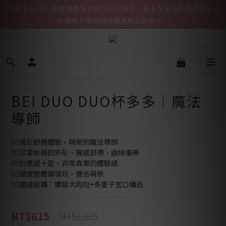
✨8/1-8/10 全館消費滿1000元折100元，杯多多全系列產品享6
折優惠※部分特殊優惠商品除外✨
BEI DUO DUO杯多多｜魔法
導師
🧙‍♀️慢玩舒適體驗，萌新的魔法導師
🧙‍♀️可愛軟萌的外形，握感舒適，曲線優美
🧙‍♀️包裹感十足，非常真實的體驗感
🧙‍♀️通道整體偏慢玩，適合萌新
🧙‍♀️通道結構：螺旋大肉粒+多重子宮口構造
NT$615
NT$1,025