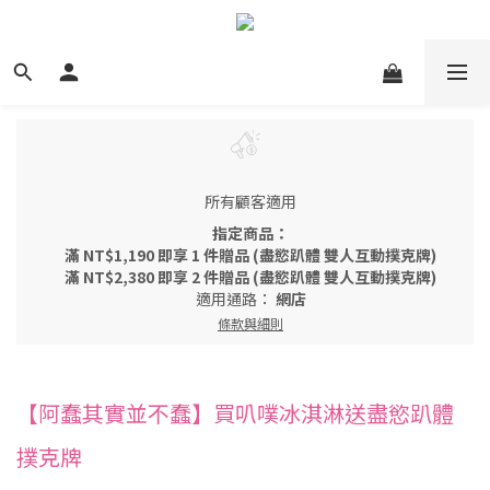
所有顧客適用
指定商品：
滿 NT$1,190 即享 1 件贈品 (盡慾趴體 雙人互動撲克牌)
滿 NT$2,380 即享 2 件贈品 (盡慾趴體 雙人互動撲克牌)
適用通路：
網店
條款與細則
【阿蠢其實並不蠢】買叭噗冰淇淋送盡慾趴體
撲克牌