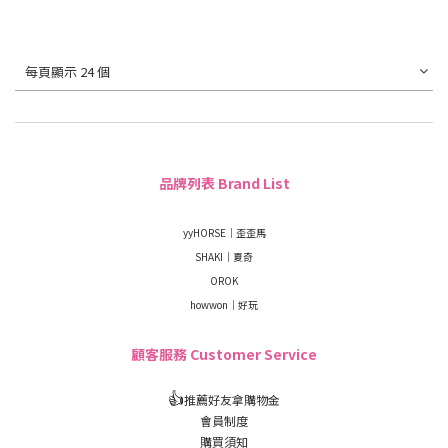
每頁顯示 24 個
品牌列表 Brand List
yyHORSE｜歪歪馬
SHAKI｜夏奇
OROK
howwon｜好玩
顧客服務 Customer Service
👍
推薦好友拿購物金
會員制度
購買須知