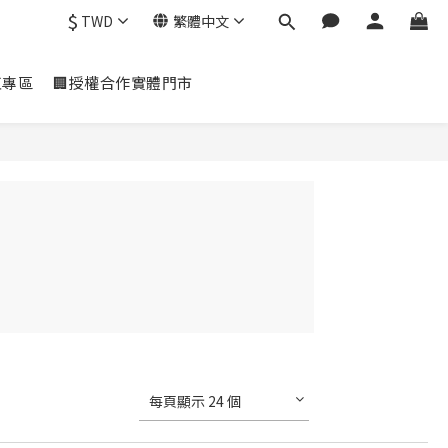
$
TWD
繁體中文
虹專區
🏢授權合作實體門市
每頁顯示 24 個