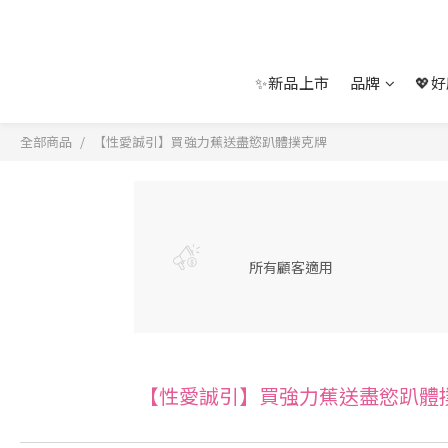
✨新品上市
品牌
💖
全部商品
【性愛誠引】買強力蕉送盡慾趴體撲克牌
所有顧客適用
【性愛誠引】買強力蕉送盡慾趴體