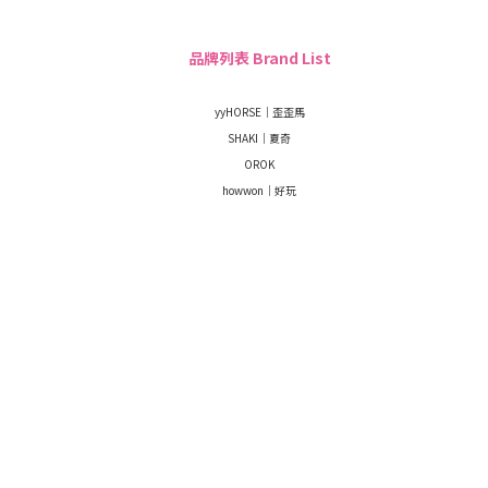
品牌列表 Brand List
yyHORSE｜歪歪馬
SHAKI｜夏奇
OROK
howwon｜好玩