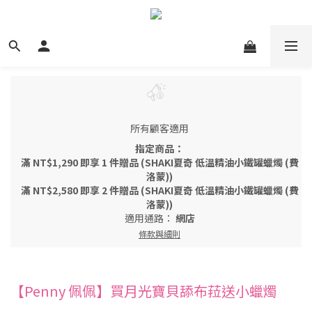
所有顧客適用
指定商品：
滿 NT$1,290 即享 1 件贈品 (SHAKI夏奇 低溫精油小鐵罐蠟燭 (費
洛蒙))
滿 NT$2,580 即享 2 件贈品 (SHAKI夏奇 低溫精油小鐵罐蠟燭 (費
洛蒙))
適用通路：
網店
條款與細則
【Penny 佩佩】買月光寶貝舔布菈送小蠟燭