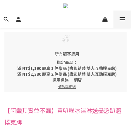
所有顧客適用
指定商品：
滿 NT$1,190 即享 1 件贈品 (盡慾趴體 雙人互動撲克牌)
滿 NT$2,380 即享 2 件贈品 (盡慾趴體 雙人互動撲克牌)
適用通路：
網店
條款與細則
【阿蠢其實並不蠢】買叭噗冰淇淋送盡慾趴體
撲克牌